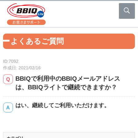
よくあるご質問
ID:7092
作成日: 2021/02/16
BBIQで利用中のBBIQメールアドレス
は、BBIQライトで継続できますか？
はい、継続してご利用いただけます。