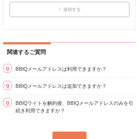
送信する
関連するご質問
BBIQメールアドレスは利用できますか？
BBIQメールアドレスは追加できますか？
BBIQライトを解約後、BBIQメールアドレスのみを引
続き利用できますか？