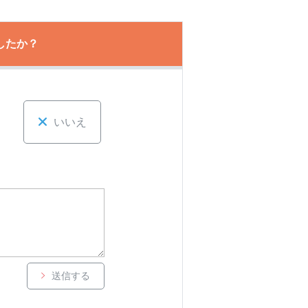
したか？
いいえ
送信する