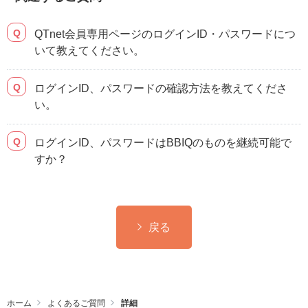
_ (アンダーバー) . (ドット) - (ハイフン) @
(アットマーク)
QTnet会員専用ページのログインID・パスワードにつ
いて教えてください。
変更後のログインパスワード（パスワードに設定
したい文字列）を入力して、
［ 変更する ］
を選択
ログインID、パスワードの確認方法を教えてくださ
します。
い。
・半角英数字で4文字以上16文字以内
・ 記号・全角文字使用不可
ログインID、パスワードはBBIQのものを継続可能で
すか？
戻る
変更後のログインIDを確認して、
［ はい ］
を選択
します。
ホーム
よくあるご質問
詳細