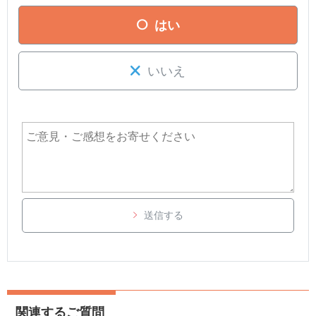
はい
いいえ
ログインパスワードの
［ 変更する ］
を選択しま
す。
送信する
変更後のログインID（IDに設定したい文字列）を
入力を入力して、
［ 変更する ］
を選択します。
・ 半角英数字で入力
・ 以下の4種類の記号が使用可能
関連するご質問