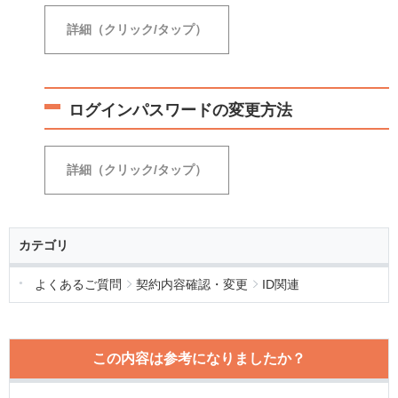
詳細（クリック/タップ）
QTnet会員専用ページ
へログイン後、上部メニ
ューの
［ お客さま情報 ］
を選択します。
ログインパスワードの変更方法
詳細（クリック/タップ）
QTnet会員専用ページ
へログイン後、上部メニ
ューの
［ お客さま情報 ］
を選択します。
カテゴリ
よくあるご質問
契約内容確認・変更
ID関連
この内容は参考になりましたか？
ログインIDの
［ 変更する ］
を選択します。